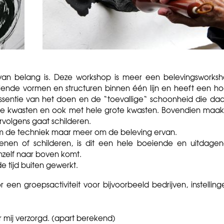
 van belang is. Deze workshop is meer een belevingsworks
llende vormen en structuren binnen één lijn en heeft een h
 essentie van het doen en de “toevallige“ schoonheid die daa
iale kwasten en ook met hele grote kwasten. Bovendien maak
rvolgens gaat schilderen.
om de techniek maar meer om de beleving ervan.
enen of schilderen, is dit een hele boeiende en uitdage
nzelf naar boven komt.
e tijd buiten gewerkt.
een groepsactiviteit voor bijvoorbeeld bedrijven, instelling
mij verzorgd. (apart berekend)