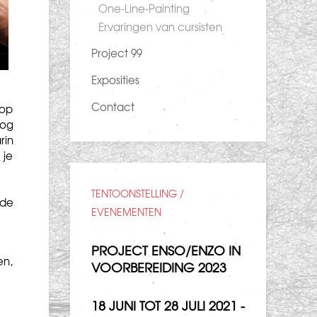
One-Line-Painting
Ervaringen van cursisten
Project 99
Exposities
Contact
hop
oog
rin
 je
TENTOONSTELLING /
nde
EVENEMENTEN
PROJECT ENSO/ENZO IN
en,
VOORBEREIDING 2023
18 JUNI TOT 28 JULI 2021 -