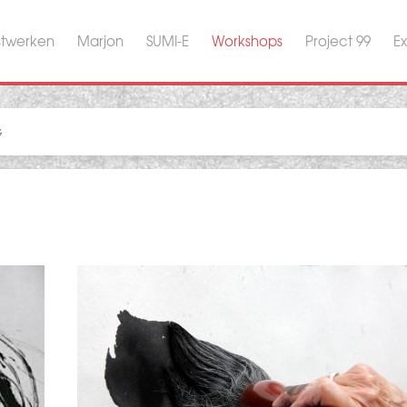
stwerken
Marjon
SUMI-E
Workshops
Project 99
Ex
G