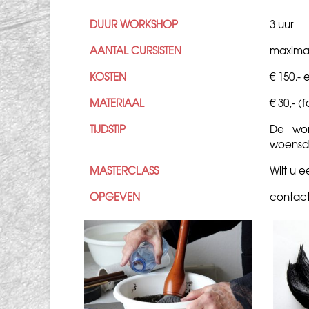
DUUR WORKSHOP
3 uur
AANTAL CURSISTEN
maxima
KOSTEN
€ 150,- 
MATERIAAL
€ 30,- (
TIJDSTIP
De wor
woensda
MASTERCLASS
Wilt u 
OPGEVEN
contac