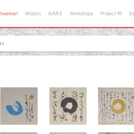
stwerken
Marjon
SUMI-E
Workshops
Project 99
Ex
ES