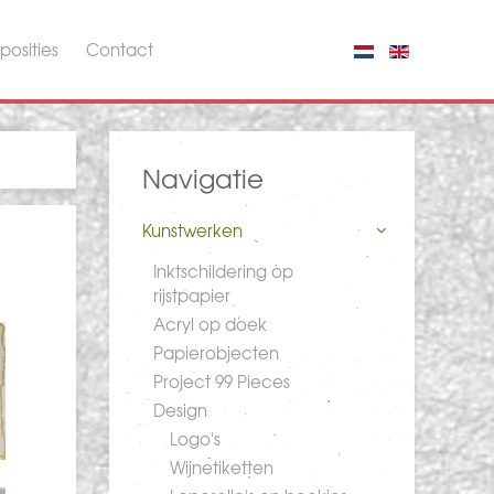
posities
Contact
Navigatie
Kunstwerken
Inktschildering op
rijstpapier
Acryl op doek
Papierobjecten
Project 99 Pieces
Design
Logo's
Wijnetiketten