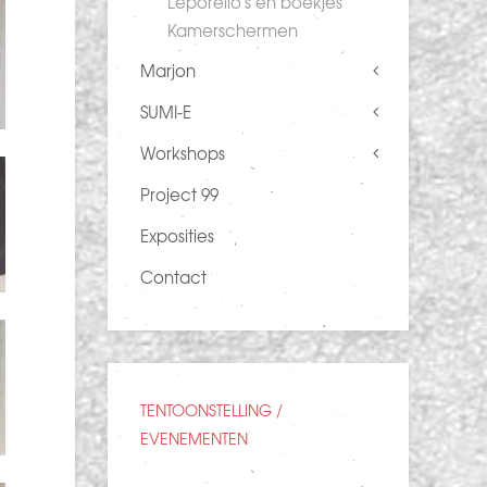
Leporello's en boekjes
Kamerschermen
Marjon
SUMI-E
Workshops
Project 99
Exposities
Contact
TENTOONSTELLING /
EVENEMENTEN