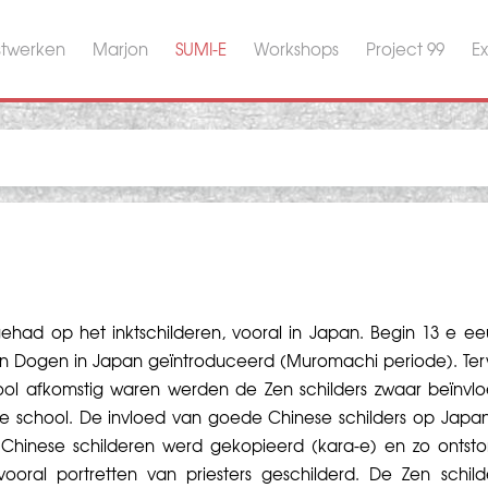
stwerken
Marjon
SUMI-E
Workshops
Project 99
Ex
had op het inktschilderen, vooral in Japan. Begin 13 e e
 en Dogen in Japan geïntroduceerd (Muromachi periode). Terw
hool afkomstig waren werden de Zen schilders zwaar beïnvl
ke school. De invloed van goede Chinese schilders op Japa
Het Chinese schilderen werd gekopieerd (kara-e) en zo ontst
oral portretten van priesters geschilderd. De Zen schild