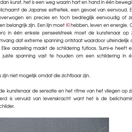
r dan kunst, het is een weg waarin hart en hand in één beweg
belichaamt de Japanse esthetiek, een gevoel van eenvoud. 
eloverwogen en precies en toch bedrieglijk eenvoudig of ze
 belangrijk zijn. Een lijn moet
KI
hebben, leven en energie.
en) in één enkele penseelstreek moet de kunstenaar op z
 omvang dat extreme spanning ontstaat waardoor uiteindelijk 
lke aarzeling maakt de schildering futloos. Sumi-e heeft 
e juiste spanning vast te houden om een schildering in 
zijn niet mogelijk omdat die zichtbaar zijn.
de kunstenaar de sensatie en het ritme van het vliegen op z
oerd is vervuld van levenskracht want het is de belichami
hilder.